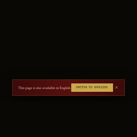
This page is also available in English.
✕
SWITCH TO ENGLISH
e
✦ Version 3
Regeln
Forum
Support
Hintergrund
Impressum
Datenschutz
Bug m
FOLG UNS
FACEBOOK
INSTAGRAM
TIKTOK