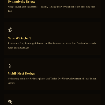
Dynamische Kriege
Kriege laufen jetzt in Echtzeit — Taktik, Timing und Verrat entscheiden über Sieg oder
Tod.
💰
Neue Wirtschaft
Schwarzmärkte, Schmuggel-Routen und Bankenwäsche: Halte dein Geld sauber — oder
mach es schmutziger.
📱
Mobil-First Design
Vollständig optimiert für Smartphone und Tablet. Die Unterwelt wartet nicht auf deinen
Laptop.
🎭