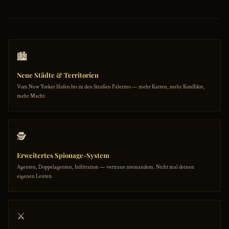
🏙️
Neue Städte & Territorien
Vom New Yorker Hafen bis zu den Straßen Palermo — mehr Karten, mehr Konflikte,
mehr Macht.
🕵️
Erweitertes Spionage-System
Agenten, Doppelagenten, Infiltration — vertraue niemandem. Nicht mal deinen
eigenen Leuten.
⚔️